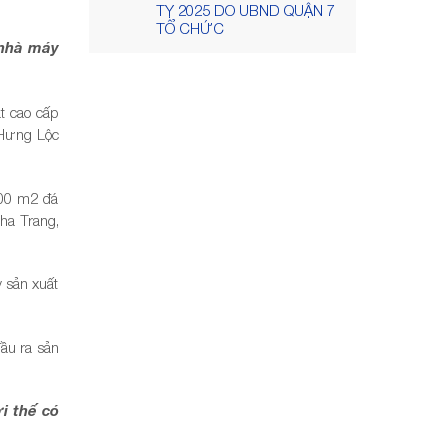
TỴ 2025 DO UBND QUẬN 7
TỔ CHỨC
 nhà máy
t cao cấp
 Hưng Lộc
000 m2 đá
Nha Trang,
 sản xuất
ầu ra sản
i thế có