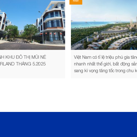
Mar
NH KHU ĐÔ THỊ MŨI NÉ
Việt Nam có tỉ lệ triệu phú gia tă
RLAND THÁNG 5.2025
nhanh nhất thế giới, bất động sả
sang kì vọng tăng tốc trong chu 