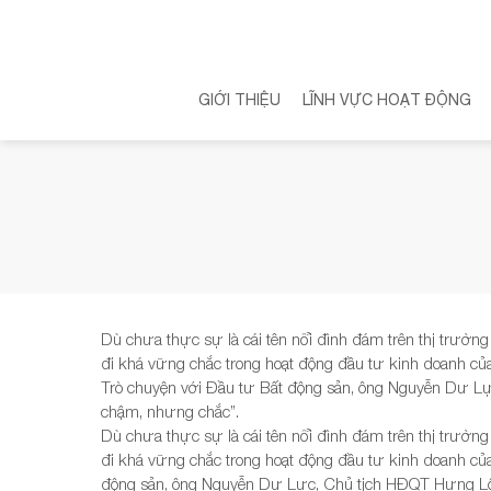
Skip
to
content
GIỚI THIỆU
LĨNH VỰC HOẠT ĐỘNG
Dù chưa thực sự là cái tên nổi đình đám trên thị trư
đi khá vững chắc trong hoạt động đầu tư kinh doanh của
Trò chuyện với Đầu tư Bất động sản, ông Nguyễn Dư L
chậm, nhưng chắc”.
Dù chưa thực sự là cái tên nổi đình đám trên thị trư
đi khá vững chắc trong hoạt động đầu tư kinh doanh của
động sản, ông Nguyễn Dư Lực, Chủ tịch HĐQT Hưng Lộc P