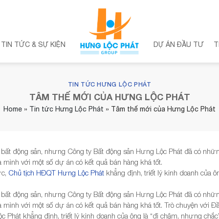
TIN TỨC & SỰ KIỆN
DỰ ÁN ĐẦU TƯ
T
TIN TỨC HƯNG LỘC PHÁT
TÂM THẾ MỚI CỦA HƯNG LỘC PHÁT
Home
»
Tin tức Hưng Lộc Phát
»
Tâm thế mới của Hưng Lộc Phát
ờng bất động sản, nhưng Công ty Bất động sản Hưng Lộc Phát đã có nh
 mình với một số dự án có kết quả bán hàng khá tốt.
ực,
Chủ tịch HĐQT Hưng Lộc Phát
khẳng định, triết lý kinh doanh của ôn
ờng bất động sản, nhưng Công ty Bất động sản Hưng Lộc Phát đã có nh
 mình với một số dự án có kết quả bán hàng khá tốt. Trò chuyện với Đ
hát khẳng định, triết lý kinh doanh của ông là “đi chậm, nhưng chắc”