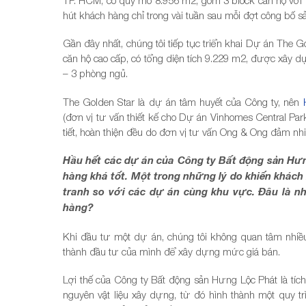
hút khách hàng chỉ trong vài tuần sau mỗi đợt công bố s
Gần đây nhất, chúng tôi tiếp tục triển khai Dự án The G
căn hộ cao cấp, có tổng diện tích 9.229 m2, được xây d
– 3 phòng ngủ.
The Golden Star là dự án tâm huyết của Công ty, nên
(đơn vị tư vấn thiết kế cho Dự án Vinhomes Central Par
tiết, hoàn thiện đều do đơn vị tư vấn Ong & Ong đảm 
Hầu hết các dự án của Công ty Bất động sản Hưn
hàng khá tốt. Một trong những lý do khiến khác
tranh so với các dự án cùng khu vực. Đâu là 
hàng?
Khi đầu tư một dự án, chúng tôi không quan tâm nhiều
thành đầu tư của mình để xây dựng mức giá bán.
Lợi thế của Công ty Bất động sản Hưng Lộc Phát là tích
nguyên vật liệu xây dựng, từ đó hình thành một quy t