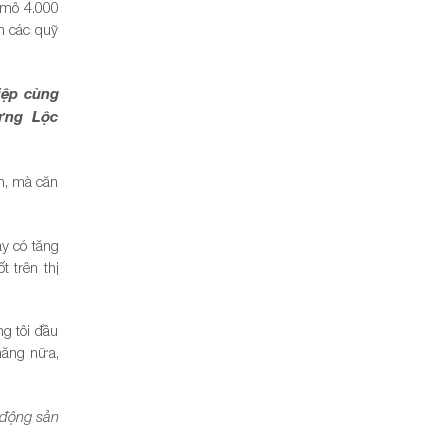
 mô 4.000
m các quỹ
iệp cùng
Hưng Lộc
n, mà căn
y có tăng
t trên thị
g tôi đầu
hăng nữa,
 động sản