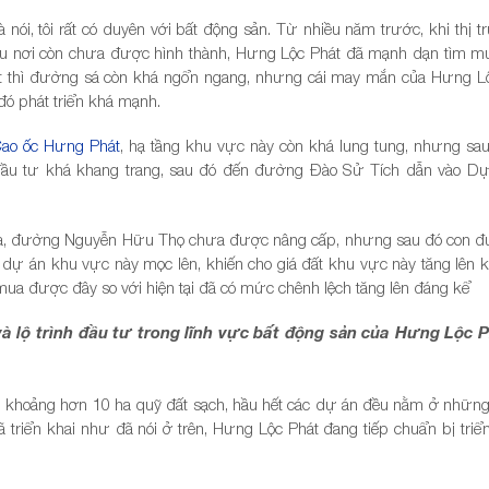
à nói, tôi rất có duyên với bất động sản. Từ nhiều năm trước, khi thị 
iều nơi còn chưa được hình thành, Hưng Lộc Phát đã mạnh dạn tìm m
t thì đường sá còn khá ngổn ngang, nhưng cái may mắn của Hưng Lộ
đó phát triển khá mạnh.
ao ốc Hưng Phát
, hạ tầng khu vực này còn khá lung tung, nhưng sa
u tư khá khang trang, sau đó đến đường Đào Sử Tích dẫn vào Dự
 mua, đường Nguyễn Hữu Thọ chưa được nâng cấp, nhưng sau đó con 
 dự án khu vực này mọc lên, khiến cho giá đất khu vực này tăng lên 
mua được đây so với hiện tại đã có mức chênh lệch tăng lên đáng kể
 lộ trình đầu tư trong lĩnh vực bất động sản của Hưng Lộc 
khoảng hơn 10 ha quỹ đất sạch, hầu hết các dự án đều nằm ở những v
riển khai như đã nói ở trên, Hưng Lộc Phát đang tiếp chuẩn bị triển