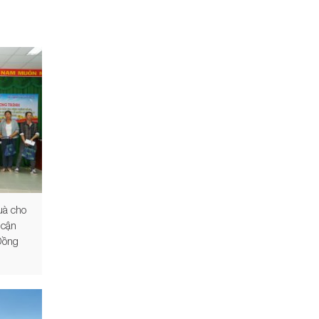
uà cho
 cận
 Đồng