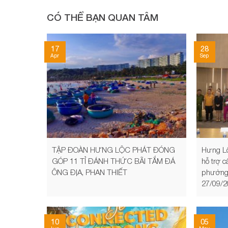
CÓ THỂ BẠN QUAN TÂM
17
28
Apr
Sep
TẬP ĐOÀN HƯNG LỘC PHÁT ĐÓNG
Hưng Lộ
GÓP 11 TỈ ĐÁNH THỨC BÃI TẮM ĐÁ
hỗ trợ 
ÔNG ĐỊA, PHAN THIẾT
phường 
27/09/2
10
05