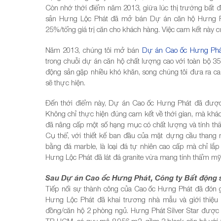
Còn nhớ thời điểm năm 2013, giữa lúc thị trường bất đ
sản Hưng Lộc Phát đã mở bán Dự án căn hộ Hưng Ph
25%/tổng giá trị căn cho khách hàng. Việc cam kết này 
Năm 2013, chúng tôi mở bán
Dự án Cao ốc Hưng Phá
trong chuỗi dự án căn hộ chất lượng cao với toàn bộ 35
động sản gặp nhiều khó khăn, song chúng tôi đưa ra ca
sẽ thực hiện.
Đến thời điểm này, Dự án Cao ốc Hưng Phát đã được 
Không chỉ thực hiện đúng cam kết về thời gian, mà khá
đã nâng cấp một số hạng mục có chất lượng và tính t
Cụ thể, với thiết kế ban đầu của mặt dựng cầu thang
bằng đá marble, là loại đá tự nhiên cao cấp mà chỉ lắp 
Hưng Lộc Phát đã lát đá granite vừa mang tính thẩm mỹ
Sau Dự án Cao ốc Hưng Phát, Công ty Bất động 
Tiếp nối sự thành công của Cao ốc Hưng Phát đã đón g
Hưng Lộc Phát đã khai trương nhà mẫu và giới thiệu D
đồng/căn hộ 2 phòng ngủ. Hưng Phát Silver Star được
TP. HCM, có quy mô 8.956 m2, gồm 3 block căn hộ với tổ