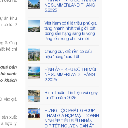
NÉ SUMMERLAND THÁNG
5.2025
 dự án khu
Việt Nam có tỉ lệ triệu phú gia
n, có từ 2
tăng nhanh nhất thế giới, bất
động sản hạng sang kì vọng
tăng tốc trong chu kì mới
Ong & Ong
iết kế chi
Chung cư, đất nền có dấu
hiệu “nóng” sau Tết
 quả bán
HÌNH ẢNH KHU ĐÔ THỊ MŨI
khá cạnh
NÉ SUMMERLAND THÁNG
2.2025
ho khách
Bình Thuận: Tín hiệu vui ngay
từ đầu năm 2025
ứ vào giá
HƯNG LỘC PHÁT GROUP
THAM GIA HỌP MẶT DOANH
 sản xuất
NGHIỆP TIÊU BIỂU NHÂN
iá hợp lý
DỊP TẾT NGUYÊN ĐÁN ẤT