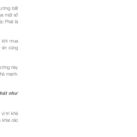
trường bất
ua một số
c Phát là
u khi mua
 án cũng
đường này
khá mạnh.
Phát như
ị trí khá
 khai các