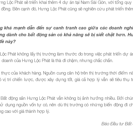
g Lộc Phát sẽ triển khai thêm 4 dự án tại Nam Sài Gòn, với tổng quy
ỷ đồng. Bên cạnh đó, Hưng Lộc Phát cũng sẽ nghiên cứu phát triển thê
ăng khá mạnh dẫn đến sự canh tranh cao giữa các doanh ngh
ụng dành cho bất động sản có khả năng sẽ bị siết chặt hơn. 
đề này?
Lộc Phát không lấy thị trường làm thước đo trong việc phát triển dự á
h doanh của Hưng Lộc Phát là thà đi chậm, nhưng chắc chắn.
 thực của khách hàng. Nguồn cung căn hộ trên thị trường thời điểm nà
vị trí chiến lược, được xây dựng tốt, giá cả hợp lý vẫn sẽ tiêu thụ tố
ty Bất động sản Hưng Lộc Phát vẫn không bị ảnh hưởng nhiều. Bởi chún
ử dụng nguồn vốn tự có, nên dù thị trường có những biến động đi c
ng cao với giá thành hợp lý.
Báo Đầu tư Bất