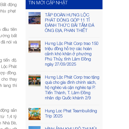
TIN MỚI CẬP NHẬT
 Bất động
hịu phạt
TẬP ĐOÀN HƯNG LỘC
PHÁT ĐÓNG GÓP 11 TỈ
ĐÁNH THỨC BÃI TẮM ĐÁ
 đầu tiên
ÔNG ĐỊA, PHAN THIẾT
rường bất
đã nói và
Hưng Lộc Phát Corp trao 150
triệu đồng hỗ trợ các hoàn
cảnh khó khăn ở phường
Phú Thủy, tỉnh Lâm Đồng
 tiến độ.
ngày 27/09/2025
 Lộc Phát
hợp đồng.
Hưng Lộc Phát Corp trao tặng
 cho thay
quà cho gia đình chính sách,
h lang thì
hộ nghèo và cận nghèo tại P.
Tiến Thành, T. Lâm Đồng
nhân dịp Quốc khánh 2/9
 động sản
Hung Loc Phat Teambuilding
Trip 2025
từ 1,4 tỷ
n Nhà Bè,
HÌNH ẢNH KHU ĐÔ THỊ MŨI
n đều rất