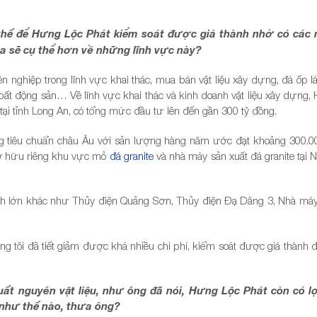
i thế để Hưng Lộc Phát kiểm soát được giá thành nhờ có các
ia sẽ cụ thể hơn về những lĩnh vực này?
nghiệp trong lĩnh vực khai thác, mua bán vật liệu xây dựng, đá ốp lá
 bất động sản… Về lĩnh vực khai thác và kinh doanh vật liệu xây dựng,
tại tỉnh Long An, có tổng mức đầu tư lên đến gần 300 tỷ đồng.
ng tiêu chuẩn châu Âu với sản lượng hàng năm ước đạt khoảng 300.
ở hữu riêng khu vực mỏ
đá granite
và nhà máy sản xuất đá granite tại 
ình lớn khác như Thủy điện Quảng Sơn, Thủy điện Đạ Dâng 3, Nhà máy
 tôi đã tiết giảm được khá nhiều chi phí, kiểm soát được giá thành đ
ất nguyên vật liệu, như ông đã nói, Hưng Lộc Phát còn có lợ
 như thế nào, thưa ông?