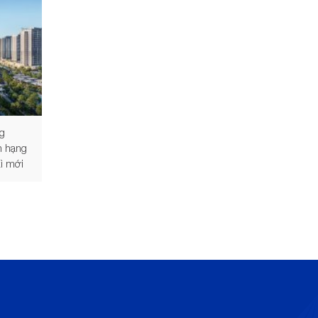
ng
n hạng
kì mới