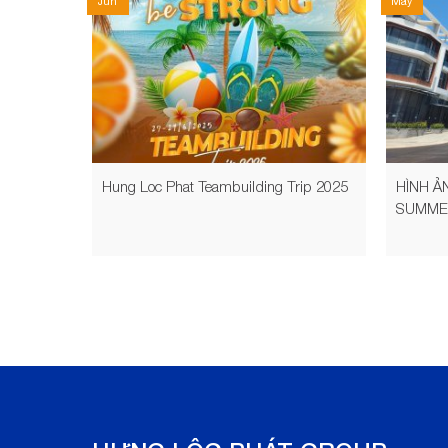
Jun
May
Hung Loc Phat Teambuilding Trip 2025
HÌNH Ả
SUMME