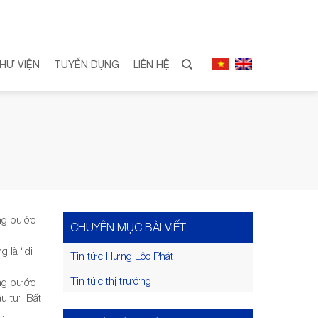
HƯ VIỆN
TUYỂN DỤNG
LIÊN HỆ
ững bước
CHUYÊN MỤC BÀI VIẾT
g là “đi
Tin tức Hưng Lộc Phát
Tin tức thị trường
ững bước
ầu tư Bất
.