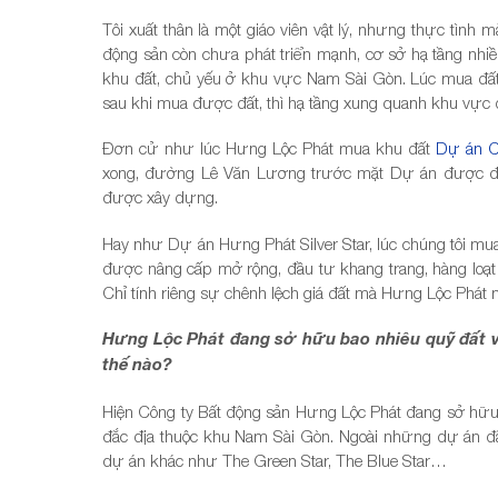
Tôi xuất thân là một giáo viên vật lý, nhưng thực tình m
động sản còn chưa phát triển mạnh, cơ sở hạ tầng nh
khu đất, chủ yếu ở khu vực Nam Sài Gòn. Lúc mua đấ
sau khi mua được đất, thì hạ tầng xung quanh khu vực 
Đơn cử như lúc Hưng Lộc Phát mua khu đất
Dự án C
xong, đường Lê Văn Lương trước mặt Dự án được đầ
được xây dựng.
Hay như Dự án Hưng Phát Silver Star, lúc chúng tôi
được nâng cấp mở rộng, đầu tư khang trang, hàng loạt
Chỉ tính riêng sự chênh lệch giá đất mà Hưng Lộc Phát 
Hưng Lộc Phát đang sở hữu bao nhiêu quỹ đất và
thế nào?
Hiện Công ty Bất động sản Hưng Lộc Phát đang sở hữu 
đắc địa thuộc khu Nam Sài Gòn. Ngoài những dự án đã t
dự án khác như The Green Star, The Blue Star…