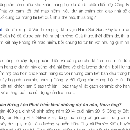
ộng sản còn nhiều khó khăn, hàng loạt dự án bị chậm tiến độ, Công ty
át với cam kết khá mạo hiểm: Nếu dự án chậm bàn giao nhà sẽ c
cuối cùng đã mang lại kết quả như thế nào, thưa ông?
t
trên đường Lê Văn Lương tại khu vực Nam Sài Gòn. Đây là dự án
8 căn hộ đã được bán hết ra thị trường. Quả thực, thời điểm đó, thị t
m kết này không hề mạo hiểm, bởi chúng tôi tự tin với những gì mình 
chúng tôi xây dựng hoàn thiện và bàn giao cho khách mua nhà đúng
ch hàng ở dự án này cũng khá hài lòng về chất lượng dự án, bởi Hưng
hẩm mỹ cao hơn cho khách hàng so với những cam kết ban đầu trong 
 máy là gạch ceramic, nhưng Công ty Bất động sản Hưng Lộc Phát đã
đặt tại khách sạn 5 sao trở lên. Hoặc thay vì lát gạch ceramic cho hàn
 vừa tăng tuổi thọ sử dụng của tòa nhà…
sản Hưng Lộc Phát triển khai những dự án nào, thưa ông?
ần 400 gia đình về sinh sống năm 2014, cuối năm 2015, Công ty Bất
ự án Hưng Phát Silver Star, đồng thời công bố giá bán trung bình 
 xây dựng tại mặt tiền đường Nguyễn Hữu Thọ, xã Phước Kiển, huyệ
ng số 447 căn hộ. Tính đến thời điểm hiện tại, hầu hết các đợt mở bá