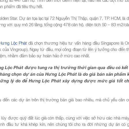
ản phẩm đã tiêu thụ hết.
olden Star. Dự án tọa lạc tại 72 Nguyễn Thị Thập, quận 7, TP. HCM, là
ựng với quy mô 26 tầng, tổng cộng 478 căn hộ, diện tích 50 – 83 m2/că
Hưng Lộc Phát
đã chọn thương hiệu tư vấn hàng đầu Singapore là 
k của Vingroup). Ngay từ đầu, mọi công đoạn từ lên ý tưởng cho đến th
nhiệm, nhằm đảm bảo sự hoàn hảo ở mức cao nhất.
g Lộc Phát được tung ra thị trường thời gian qua đều có kết
h hàng chọn dự án của Hưng Lộc Phát là do giá bán sản phẩm 
những lý do để Hưng Lộc Phát xây dựng được mức giá tốt c
 đến các dự án trên thị trường bán giá bao nhiêu, mà chủ yếu căn c
 lũy được quỹ đất lúc giá còn thấp, cùng với việc sở hữu các nhà máy
rình đầu tư khá khép kín, nên chúng tôi cho ra đời những dự án có g