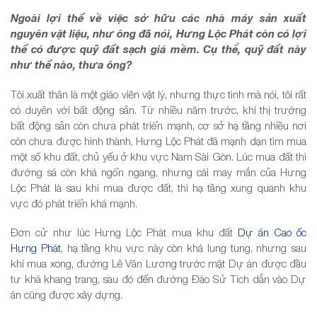
Ngoài lợi thế về việc sở hữu các nhà máy sản xuất
nguyên vật liệu, như ông đã nói, Hưng Lộc Phát còn có lợi
thế có được quỹ đất sạch giá mềm. Cụ thể, quỹ đất này
như thế nào, thưa ông?
Tôi xuất thân là một giáo viên vật lý, nhưng thực tình mà nói, tôi rất
có duyên với bất động sản. Từ nhiều năm trước, khi thị trường
bất động sản còn chưa phát triển mạnh, cơ sở hạ tầng nhiều nơi
còn chưa được hình thành, Hưng Lộc Phát đã mạnh dạn tìm mua
một số khu đất, chủ yếu ở khu vực Nam Sài Gòn. Lúc mua đất thì
đường sá còn khá ngổn ngang, nhưng cái may mắn của Hưng
Lộc Phát là sau khi mua được đất, thì hạ tầng xung quanh khu
vực đó phát triển khá mạnh.
Đơn cử như lúc Hưng Lộc Phát mua khu đất
Dự án Cao ốc
Hưng Phát
, hạ tầng khu vực này còn khá lung tung, nhưng sau
khi mua xong, đường Lê Văn Lương trước mặt Dự án được đầu
tư khá khang trang, sau đó đến đường Đào Sử Tích dẫn vào Dự
án cũng được xây dựng.