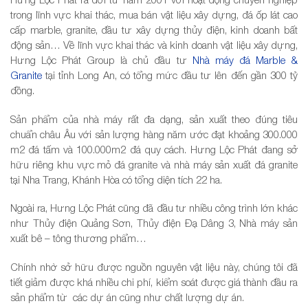
trong lĩnh vực khai thác, mua bán vật liệu xây dựng, đá ốp lát cao
cấp marble, granite, đầu tư xây dựng thủy điện, kinh doanh bất
động sản… Về lĩnh vực khai thác và kinh doanh vật liệu xây dựng,
Hưng Lộc Phát Group là chủ đầu tư
Nhà máy đá Marble &
Granite
tại tỉnh Long An, có tổng mức đầu tư lên đến gần 300 tỷ
đồng.
Sản phẩm của nhà máy rất đa dạng, sản xuất theo đúng tiêu
chuẩn châu Âu với sản lượng hàng năm ước đạt khoảng 300.000
m2 đá tấm và 100.000m2 đá quy cách. Hưng Lộc Phát đang sở
hữu riêng khu vực mỏ đá granite và nhà máy sản xuất đá granite
tại Nha Trang, Khánh Hòa có tổng diện tích 22 ha.
Ngoài ra, Hưng Lộc Phát cũng đã đầu tư nhiều công trình lớn khác
như Thủy điện Quảng Sơn, Thủy điện Đạ Dâng 3, Nhà máy sản
xuất bê – tông thương phẩm…
Chính nhờ sở hữu được nguồn nguyên vật liệu này, chúng tôi đã
tiết giảm được khá nhiều chi phí, kiểm soát được giá thành đầu ra
sản phẩm từ các dự án cũng như chất lượng dự án.