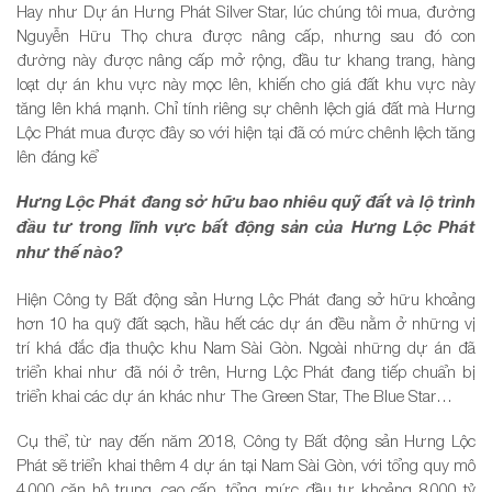
Hay như Dự án Hưng Phát Silver Star, lúc chúng tôi mua, đường
Nguyễn Hữu Thọ chưa được nâng cấp, nhưng sau đó con
đường này được nâng cấp mở rộng, đầu tư khang trang, hàng
loạt dự án khu vực này mọc lên, khiến cho giá đất khu vực này
tăng lên khá mạnh. Chỉ tính riêng sự chênh lệch giá đất mà Hưng
Lộc Phát mua được đây so với hiện tại đã có mức chênh lệch tăng
lên đáng kể
Hưng Lộc Phát đang sở hữu bao nhiêu quỹ đất và lộ trình
đầu tư trong lĩnh vực bất động sản của Hưng Lộc Phát
như thế nào?
Hiện Công ty Bất động sản Hưng Lộc Phát đang sở hữu khoảng
hơn 10 ha quỹ đất sạch, hầu hết các dự án đều nằm ở những vị
trí khá đắc địa thuộc khu Nam Sài Gòn. Ngoài những dự án đã
triển khai như đã nói ở trên, Hưng Lộc Phát đang tiếp chuẩn bị
triển khai các dự án khác như The Green Star, The Blue Star…
Cụ thể, từ nay đến năm 2018, Công ty Bất động sản Hưng Lộc
Phát sẽ triển khai thêm 4 dự án tại Nam Sài Gòn, với tổng quy mô
4.000 căn hộ trung, cao cấp, tổng mức đầu tư khoảng 8.000 tỷ