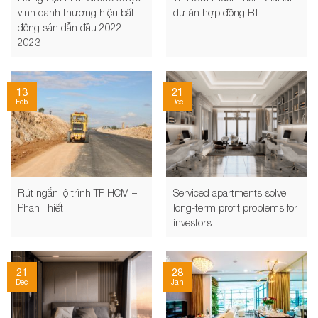
vinh danh thương hiệu bất
dự án hợp đồng BT
động sản dẫn đầu 2022-
2023
13
21
Feb
Dec
Rút ngắn lộ trình TP HCM –
Serviced apartments solve
Phan Thiết
long-term profit problems for
investors
21
28
Dec
Jan