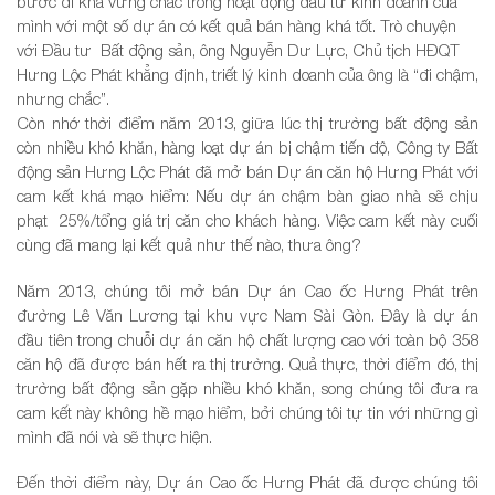
bước đi khá vững chắc trong hoạt động đầu tư kinh doanh của
mình với một số dự án có kết quả bán hàng khá tốt. Trò chuyện
với Đầu tư Bất động sản, ông Nguyễn Dư Lực, Chủ tịch HĐQT
Hưng Lộc Phát khẳng định, triết lý kinh doanh của ông là “đi chậm,
nhưng chắc”.
Còn nhớ thời điểm năm 2013, giữa lúc thị trường bất động sản
còn nhiều khó khăn, hàng loạt dự án bị chậm tiến độ, Công ty Bất
động sản Hưng Lộc Phát đã mở bán Dự án căn hộ Hưng Phát với
cam kết khá mạo hiểm: Nếu dự án chậm bàn giao nhà sẽ chịu
phạt 25%/tổng giá trị căn cho khách hàng. Việc cam kết này cuối
cùng đã mang lại kết quả như thế nào, thưa ông?
Năm 2013, chúng tôi mở bán Dự án Cao ốc Hưng Phát trên
đường Lê Văn Lương tại khu vực Nam Sài Gòn. Đây là dự án
đầu tiên trong chuỗi dự án căn hộ chất lượng cao với toàn bộ 358
căn hộ đã được bán hết ra thị trường. Quả thực, thời điểm đó, thị
trường bất động sản gặp nhiều khó khăn, song chúng tôi đưa ra
cam kết này không hề mạo hiểm, bởi chúng tôi tự tin với những gì
mình đã nói và sẽ thực hiện.
Đến thời điểm này, Dự án Cao ốc Hưng Phát đã được chúng tôi