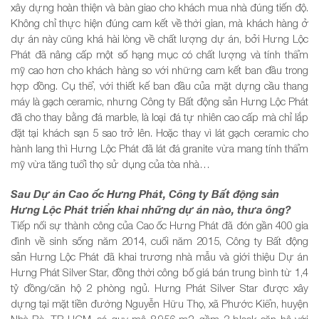
xây dựng hoàn thiện và bàn giao cho khách mua nhà đúng tiến độ.
Không chỉ thực hiện đúng cam kết về thời gian, mà khách hàng ở
dự án này cũng khá hài lòng về chất lượng dự án, bởi Hưng Lộc
Phát đã nâng cấp một số hạng mục có chất lượng và tính thẩm
mỹ cao hơn cho khách hàng so với những cam kết ban đầu trong
hợp đồng. Cụ thể, với thiết kế ban đầu của mặt dựng cầu thang
máy là gạch ceramic, nhưng Công ty Bất động sản Hưng Lộc Phát
đã cho thay bằng đá marble, là loại đá tự nhiên cao cấp mà chỉ lắp
đặt tại khách sạn 5 sao trở lên. Hoặc thay vì lát gạch ceramic cho
hành lang thì Hưng Lộc Phát đã lát đá granite vừa mang tính thẩm
mỹ vừa tăng tuổi thọ sử dụng của tòa nhà…
Sau Dự án Cao ốc Hưng Phát, Công ty Bất động sản
Hưng Lộc Phát triển khai những dự án nào, thưa ông?
Tiếp nối sự thành công của Cao ốc Hưng Phát đã đón gần 400 gia
đình về sinh sống năm 2014, cuối năm 2015, Công ty Bất động
sản Hưng Lộc Phát đã khai trương nhà mẫu và giới thiệu Dự án
Hưng Phát Silver Star, đồng thời công bố giá bán trung bình từ 1,4
tỷ đồng/căn hộ 2 phòng ngủ. Hưng Phát Silver Star được xây
dựng tại mặt tiền đường Nguyễn Hữu Thọ, xã Phước Kiển, huyện
Nhà Bè, TP. HCM, có quy mô 8.956 m2, gồm 3 block căn hộ với