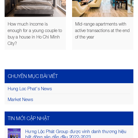
How much income is
Mid-range apartments with
enough for a young couple to
active transactions at the end
buy a house in Ho Chi Minh
of the year
City?
CHUYÊN MỤC BÀI VIẾT
Hung Loc Phat's News
Market News
TIN MỚI CẬP NHẬT
Hưng Lộc Phát Group được vinh danh thương hiệu
bất động sản dẫn đầu 2022-2023