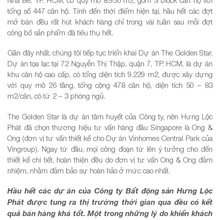
tổng số 447 căn hộ. Tính đến thời điểm hiện tại, hầu hết các đợt
mở bán đều rất hút khách hàng chỉ trong vài tuần sau mỗi đợt
công bố sản phẩm đã tiêu thụ hết.
Gần đây nhất, chúng tôi tiếp tục triển khai Dự án The Golden Star.
Dự án tọa lạc tại 72 Nguyễn Thị Thập, quận 7, TP. HCM, là dự án
khu căn hộ cao cấp, có tổng diện tích 9.229 m2, được xây dựng
với quy mô 26 tầng, tổng cộng 478 căn hộ, diện tích 50 – 83
m2/căn, có từ 2 – 3 phòng ngủ.
The Golden Star là dự án tâm huyết của Công ty, nên Hưng Lộc
Phát đã chọn thương hiệu tư vấn hàng đầu Singapore là Ong &
Ong (đơn vị tư vấn thiết kế cho Dự án Vinhomes Central Park của
Vingroup). Ngay từ đầu, mọi công đoạn từ lên ý tưởng cho đến
thiết kế chi tiết, hoàn thiện đều do đơn vị tư vấn Ong & Ong đảm
nhiệm, nhằm đảm bảo sự hoàn hảo ở mức cao nhất.
Hầu hết các dự án của Công ty Bất động sản Hưng Lộc
Phát được tung ra thị trường thời gian qua đều có kết
quả bán hàng khá tốt. Một trong những lý do khiến khách